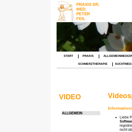
PRAXIS DR.
MED.
PETER
FEIL
|
|
START
PRAXIS
ALLGEMEINMEDIZI
|
SCHMERZTHERAPIE
SUCHTMED
Videos
VIDEO
Information
ALLGEMEIN
Liebe P
Softwa
registr
nicht ü