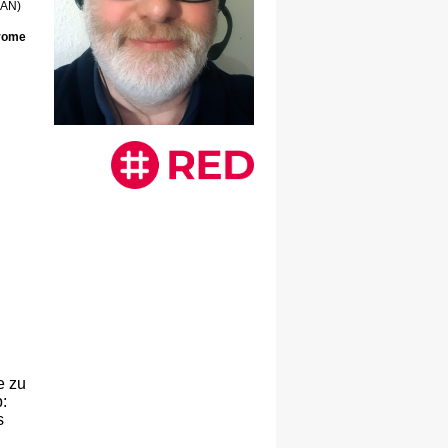
LAN)
hrome
e zu
:
s