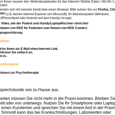
en Ihnen (ausser den Verbindungskosten für das Internet / Mobile Daten / WLAN / 
osten.
binden sich mit meinem Gerät über einen Browser. Bitte nutzen Sie nur
Firefox, C
fari
(z.B. keinen Internet Explorer von Microsoft). Ihr Betriebssystem (Windows,
/IPhone/Ipad oder Android auf dem Handy) ist egal
.
 Video, wie der Patient sein Handy/Laptop/Rechner einrichtet
ationen von RED für Patienten zum Nutzen von RED Connect
igungserklärung
orten:
icke Ihnen als E-Mail einen Internet-Link.
klicken Sie einfach an.
t es.
otherapie:
ationen zur Psychotherapie
sprechstunde von zu Hause aus.
keiten müssen Sie nicht mehr in die Praxis kommen. Bleiben Si
ett oder von unterwegs. Nutzen Sie Ihr Smartphone oder Laptop
einen Kurztermin und sprechen Sie mit einem Arzt in der Praxi
. Sinnvoll kann das bei Krankschreibungen, Laborwerten oder