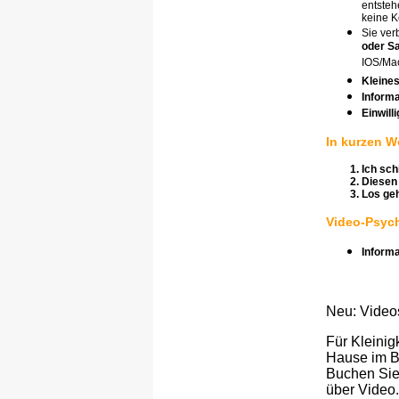
entsteh
keine K
Sie ver
oder Sa
IOS/Mac
Kleines
Inform
Einwill
In kurzen W
Ich sch
Diesen 
Los geh
Video-Psych
Inform
Neu: Video
Für Kleinig
Hause im B
Buchen Sie 
über Video