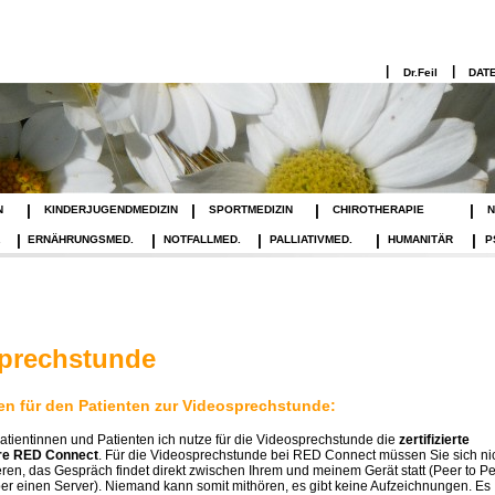
|
|
Dr.Feil
DAT
|
|
|
|
N
KINDERJUGENDMEDIZIN
SPORTMEDIZIN
CHIROTHERAPIE
N
|
|
|
|
|
.
ERNÄHRUNGSMED.
NOTFALLMED.
PALLIATIVMED.
HUMANITÄR
P
prechstunde
en für den Patienten zur Videosprechstunde:
atientinnen und Patienten ich nutze für die Videosprechstunde die
zertifizierte
re RED Connect
. Für die Videosprechstunde bei RED Connect müssen Sie sich ni
ieren, das Gespräch findet direkt zwischen Ihrem und meinem Gerät statt (Peer to Pe
ber einen Server). Niemand kann somit mithören, es gibt keine Aufzeichnungen. Es