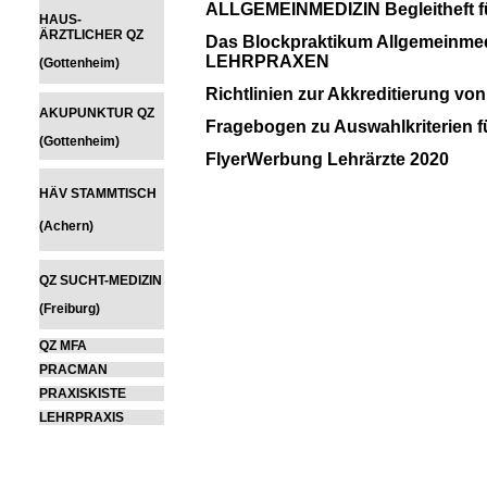
ALLGEMEINMEDIZIN Begleitheft f
HAUS-
ÄRZTLICHER QZ
Das Blockpraktikum Allgemeinm
LEHRPRAXEN
(Gottenheim)
Richtlinien zur Akkreditierung v
AKUPUNKTUR QZ
Fragebogen zu Auswahlkriterien 
(Gottenheim)
FlyerWerbung Lehrärzte 2020
HÄV STAMMTISCH
(Achern)
QZ SUCHT
-MEDIZIN
(Freiburg)
QZ MFA
PRACMAN
PRAXISKISTE
LEHRPRAXIS