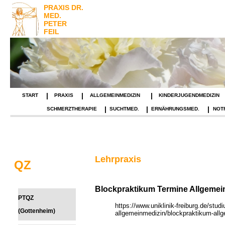
PRAXIS DR.
MED.
PETER
FEIL
|
|
|
START
PRAXIS
ALLGEMEINMEDIZIN
KINDERJUGENDMEDIZIN
|
|
|
SCHMERZTHERAPIE
SUCHTMED.
ERNÄHRUNGSMED.
NOT
Lehrpraxis
QZ
Blockpraktikum Termine Allgemei
PTQZ
https://www.uniklinik-freiburg.de/studi
(Gottenheim)
allgemeinmedizin/blockpraktikum-all